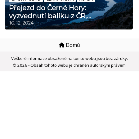
Přejezd do Černé Hory:
vyzvednutí balíku z ČR,
Dubrovník, Kotorský záliv,
16. 12. 2024
národní park Lovćen a město
Cetinje
Domů
Veškeré informace obsažené na tomto webu jsou bez záruky.
© 2026 - Obsah tohoto webu je chráněn autorským právem.