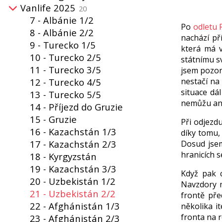
Vanlife 2025
20
7 - Albánie 1/2
Po
odletu 
8 - Albánie 2/2
nachází př
9 - Turecko 1/5
která má v
10 - Turecko 2/5
státnímu sv
11 - Turecko 3/5
jsem pozoro
12 - Turecko 4/5
nestačí na
situace dá
13 - Turecko 5/5
nemůžu ani
14 - Příjezd do Gruzie
15 - Gruzie
Při odjezd
16 - Kazachstán 1/3
díky tomu,
17 - Kazachstán 2/3
Dosud jsem
hranicích s
18 - Kyrgyzstán
19 - Kazachstán 3/3
Když pak 
20 - Uzbekistán 1/2
Navzdory m
21 - Uzbekistán 2/2
frontě pře
22 - Afghánistán 1/3
několika i
fronta na r
23 - Afghánistán 2/3