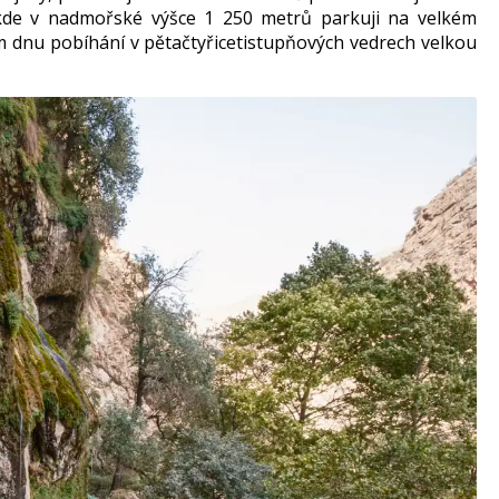
, kde v nadmořské výšce 1 250 metrů parkuji na velkém
m dnu pobíhání v pětačtyřicetistupňových vedrech velkou