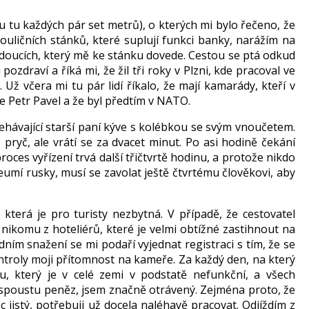
 tu každých pár set metrů), o kterých mi bylo řečeno, že
ouličních stánků, které suplují funkci banky, narážím na
mjdoucích, který mě ke stánku dovede. Cestou se ptá odkud
ozdraví a říká mi, že žil tři roky v Plzni, kde pracoval ve
Už včera mi tu pár lidí říkalo, že mají kamarády, kteří v
je Petr Pavel a že byl předtím v NATO.
hávající starší paní kýve s kolébkou se svým vnoučetem.
 pryč, ale vrátí se za dvacet minut. Po asi hodině čekání
roces vyřízení trvá další třičtvrtě hodinu, a protože nikdo
neumí rusky, musí se zavolat ještě čtvrtému člověkovi, aby
která je pro turisty nezbytná. V případě, že cestovatel
 nikomu z hoteliérů, které je velmi obtížné zastihnout na
dním snažení se mi podaří vyjednat registraci s tím, že se
ntroly moji přítomnost na kameře. Za každý den, na který
etu, který je v celé zemi v podstatě nefunkční, a všech
ě spoustu peněz, jsem značně otrávený. Zejména proto, že
jistý, potřebuji už docela naléhavě pracovat. Odjíždím z