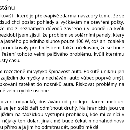
istánu
parkovišti, které je překvapivě zdarma navzdory tomu, že se
sud chci poslat pohledy a vyčkávám na otevření pošty,
i, že má z neznámých důvodů zavřeno i v pondělí a kvůli
zidobí jsem zjistil, že problém se solárními panely, který
i za jasného poledního slunce pouze 100 W, což ani zdaleka
 co produkovaly před měsícem, takže očekávám, že se bude
že řešení tohoto velmi palčivého problému, kvůli kterému
sty času.
m rozezleně mi vytýká špinavost auta. Pokutě uniknu jen
ji zajíždím do myčky a nechávám auto vůbec poprvé umýt.
pkování zatékat do nosníků auta. Riskovat problémy na
jně velmi rychle uschne.
vyhození odpadků, dostávám od prodejce darem meloun.
se jen stěží daří odmítnout druhý. Na hranicích jsou ve
íždím na tádžickou výstupní prohlídku, kde mi celníci v
hat nějaký ten dolar, jinak mě bude čekat mnohahodinová
u přímo a já jim ho odmítnu dát, pouští mě dál.