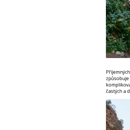
Příjemnýc
způsobuje
komplikova
častých a 