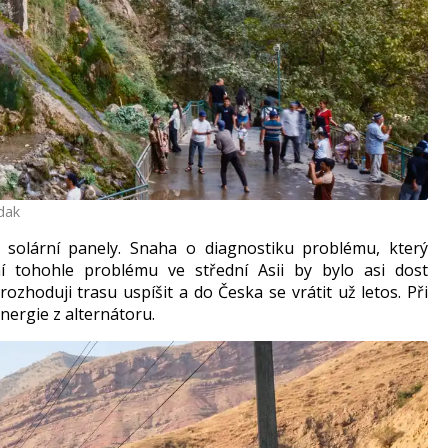
dak
solární panely. Snaha o diagnostiku problému, který
í tohohle problému ve střední Asii by bylo asi dost
hoduji trasu uspíšit a do Česka se vrátit už letos. Při
nergie z alternátoru.