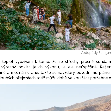
Vodopády Sangar
h teplot využívám k tomu, že ze střechy pracně sundám 
 výrazný pokles jejich výkonu, je ale neúspěšná. Řešen
né a možná i drahé, takže se navzdory původnímu plánu roz
dlouhých přejezdech totiž můžu dobít velkou část potřebné e