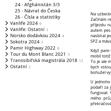
24 - Afghánistán 3/3
25 - Návrat do Česka
Na uzbecké
26 - Čísla a statistiky
Začínám re
Vanlife 2024
6
příjezdu n
Vanlife: Ostatní
2
autem pes 
Norsko dodávkou 2024
nasbíral j
4
Sokotra 2024
SPZ a máva
3
Pamir Highway 2022
8
Když jsem 
Tour du Mont Blanc 2021
5
mobil toti
Transsibiřská magistrála 2018
12
To je ale 
Ostatní
2
bych vstou
bohužel vyš
U jednoho 
podaří za 
fungovat. 
mého průz
překračován