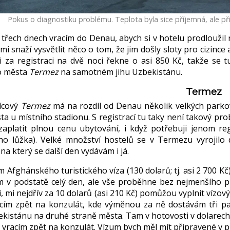
Pokus o diagnostiku problému. Teplota byla sice příjemná, ale p
třech dnech vracím do Denau, abych si v hotelu prodloužil re
mi snaží vysvětlit něco o tom, že jim došly sloty pro cizinc
i za registraci na dvě noci řekne o asi 850 Kč, takže se t
o města
Termez
na samotném jihu Uzbekistánu.
Termez
ícový
Termez
má na rozdíl od Denau několik velkých parkovi
a u místního stadionu. S registrací tu taky není takový pro
 zaplatit plnou cenu ubytování, i když potřebuji jenom reg
ího lůžka). Velké množství hostelů se v Termezu vyrojilo
na který se další den vydávám i já.
 Afghánského turistického víza (130 dolarů; tj. asi 2 700 Kč) 
ím v podstatě celý den, ale vše proběhne bez nejmenšího
, mi nejdřív za 10 dolarů (asi 210 Kč) pomůžou vyplnit vízov
cím zpět na konzulát, kde výměnou za ně dostávám tři pap
kistánu na druhé straně města. Tam v hotovosti v dolarech 
 vracím zpět na konzulát. Vízum bych měl mít připravené v pě