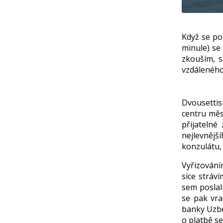
Když se po 
minule) se 
zkouším, s
vzdálenéh
Dvousettis
centru měst
přijatelné
nejlevnějš
konzulátu, 
Vyřizováním
sice stráv
sem poslali
se pak vra
banky Uzbe
o platbě se