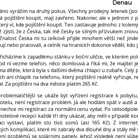
Denau
ráno vyrážím na druhý pokus. Všechny prodejny letenek (jsou
dá pojištění koupit, mají zavřeno. Nakonec ale v jednom z p
který ví, kde pojištění koupit. Ten zastavuje jednoho z kole
 zjistí, že z Česka, tak mě česky se silným přízvukem znovu p
Znalost Česka mi tu celkově přijde mnohem větší než jinde. 
jí nebo pracovali, a celník na hranicích dokonce věděl, kdo 
icházíme k zapadlému stánku v boční uličce, ve kterém pole
 od ní vezme telefon, něco domlouvá a říká mi, že majitel je
ma dítěte, která byla s dalšími dvěma chlapci u zubaře. Celý p
h ani chlapík na telefonu, který pojištění reálně vyřizuje, 
l. Za pojištění na dva měsíce platím 265 Kč.
blematičtější se ukáže být vyřízení registrace k pobytu, 
otelu, není registrace problém. Já ale hodlám spát v autě a
 nechce mi registraci za normální cenu vydat. Po celoodpole
otelové recepci každé tři dny ukázat, aby měli v případě ko
aci vystaví, platím sto tisíc somů (asi 165 Kč). Z intern
kých komplikací, které mi zabraly dva dlouhé dny a stály m
ní problémů se solárními panely, jehož výsledek není vůbec 