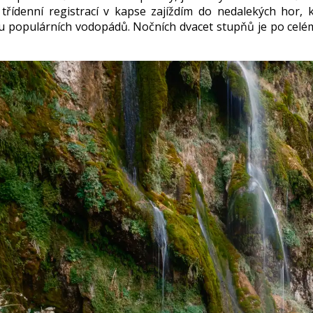
třídenní registrací v kapse zajíždím do nedalekých hor
 u populárních vodopádů. Nočních dvacet stupňů je po celé