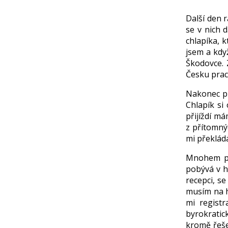
Další den 
se v nich 
chlapíka, 
jsem a když
Škodovce. 
Česku pracu
Nakonec př
Chlapík si
přijíždí má
z přítomnýc
mi překláda
Mnohem pro
pobývá v h
recepci, se
musím na h
mi registr
byrokratic
kromě řeše