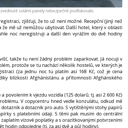
řizvednuté solární panely nebezpečně podfukovalo.
gistraci, zjišťuji, že to už není možné. Recepční (jiný než
e a že mě už nemůžou ubytovat. Další hotel, který v oblasti
uhle noc neregistruji a další den vyrážím do dvě hodiny
šť, takže tu není žádný problém zaparkovat. Já nocuji v
blém, protože se tu nachází několik hostelů, ve kterých je
istraci (za jednu noc tu platím asi 168 Kč, což je cena
 díky blízkosti Afghánistánu a přítomnosti Afghánského
a povolením k vjezdu vozidla (125 dolarů; tj. asi 2 600 Kč)
 problému. V copycentru hned vedle konzulátu, odkud mě
ý dotazník a dotazník pro auto. S vytištěnými stohy papírů
írky s platebními údaji. S těmi pak musím do centrální
zaplatím vízové poplatky a s orazítkovanými potvrzeními
t hodin odpoledne (tj. za asi dvě a půl hodiny).