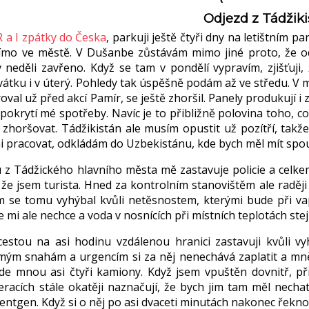
Odjezd z Tádžik
R a I zpátky do Česka
, parkuji ještě čtyři dny na letištním 
ímo ve městě. V Dušanbe zůstávám mimo jiné proto, že od
 neděli zavřeno. Když se tam v pondělí vypravím, zjišťuj
átku i v úterý. Pohledy tak úspěšně podám až ve středu. V me
val už před akcí Pamír, se ještě zhoršil. Panely produkují 
 pokrytí mé spotřeby. Navíc je to přibližně polovina toho,
l zhoršovat. Tádžikistán ale musím opustit už pozítří, tak
 pracovat, odkládám do Uzbekistánu, kde bych měl mít spou
u z Tádžického hlavního města mě zastavuje policie a celke
 že jsem turista. Hned za kontrolním stanovištěm ale radě
 se tomu vyhýbal kvůli netěsnostem, kterými bude při va
e mi ale nechce a voda v nosnících při místních teplotách ste
cestou na asi hodinu vzdálenou hranici zastavuji kvůli 
ým snahám a urgencím si za něj nenechává zaplatit a mně 
de mnou asi čtyři kamiony. Když jsem vpuštěn dovnitř, přij
teracích stále okatěji naznačují, že bych jim tam měl nec
entgen. Když si o něj po asi dvaceti minutách nakonec řekno