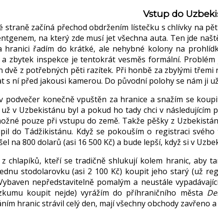
Vstup do Uzbeki
 straně začíná přechod obdržením lístečku s chlívky na pět 
ntgenem, na který zde musí jet všechna auta. Ten jde naště
a hranici řadím do krátké, ale nehybné kolony na prohlí
a zbytek inspekce je tentokrát vesměs formální. Problém 
en dvě z potřebných pěti razítek. Při honbě za zbylými tře
t s ní před jakousi kamerou. Do původní polohy se nám ji už
v podvečer konečně vpuštěn za hranice a snažím se koupit 
ž už v Uzbekistánu byl a pokud ho tady chci v následujícím 
možné pouze při vstupu do země. Takže pěšky z Uzbekistánu
pil do Tádžikistánu. Když se pokouším o registraci svého 
el na 800 dolarů (asi 16 500 Kč) a bude lepší, když si v Uzb
z chlapíků, kteří se tradičně shlukují kolem hranic, aby 
jednu stodolarovku (asi 2 100 Kč) koupit jeho starý (už r
Vybaven nepředstavitelně pomalým a neustále vypadávajíc
kumu koupit nejde) vyrážím do příhraničního města
De
ím hranic strávil celý den, mají všechny obchody zavřeno a 