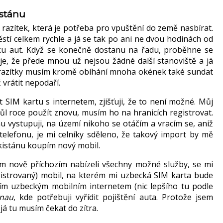
stánu
razítek, která je potřeba pro vpuštění do země nasbírat.
stí celkem rychle a já se tak po ani ne dvou hodinách od
dku aut. Když se konečně dostanu na řadu, proběhne se
je, že přede mnou už nejsou žádné další stanoviště a já
mi razítky musím kromě obíhání mnoha okének také sundat
 vrátit nepodaří.
SIM kartu s internetem, zjišťuji, že to není možné. Můj
půl roce použít znovu, musím ho na hranicích registrovat.
 vystupuji, na území nikoho se otáčím a vracím se, aniž
telefonu, je mi celníky sděleno, že takový import by mě
ekistánu koupím nový mobil.
tam nově příchozím nabízeli všechny možné služby, se mi
egistrovaný) mobil, na kterém mi uzbecká SIM karta bude
ím uzbeckým mobilním internetem (nic lepšího tu podle
nau
, kde potřebuji vyřídit pojištění auta. Protože jsem
já tu musím čekat do zítra.