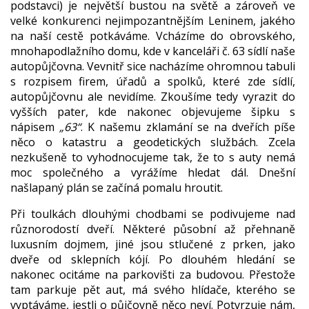
podstavci) je největší bustou na světě a zároveň ve
velké konkurenci nejimpozantnějším Leninem, jakého
na naší cestě potkáváme. Vcházíme do obrovského,
mnohapodlažního domu, kde v kanceláři č. 63 sídlí naše
autopůjčovna. Vevnitř sice nacházíme ohromnou tabuli
s rozpisem firem, úřadů a spolků, které zde sídlí,
autopůjčovnu ale nevidíme. Zkoušíme tedy vyrazit do
vyšších pater, kde nakonec objevujeme šipku s
nápisem
„63“
. K našemu zklamání se na dveřích píše
něco o katastru a geodetických službách. Zcela
nezkušeně to vyhodnocujeme tak, že to s auty nemá
moc společného a vyrážíme hledat dál. Dnešní
našlapaný plán se začíná pomalu hroutit.
Při toulkách dlouhými chodbami se podivujeme nad
různorodostí dveří. Některé působní až přehnaně
luxusním dojmem, jiné jsou stlučené z prken, jako
dveře od sklepních kójí. Po dlouhém hledání se
nakonec ocitáme na parkovišti za budovou. Přestože
tam parkuje pět aut, má svého hlídače, kterého se
vyptáváme, jestli o půjčovně něco neví. Potvrzuje nám,