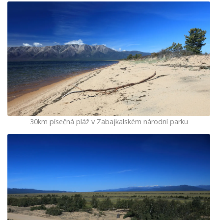
30km písečná pláž v Zabajkalském národní parku