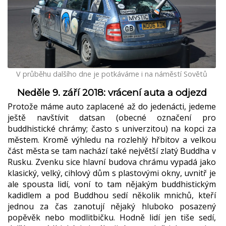
V průběhu dalšího dne je potkáváme i na náměstí Sovětů
Neděle 9. září 2018: vrácení auta a odjezd
Protože máme auto zaplacené až do jedenácti, jedeme
ještě navštívit datsan (obecné označení pro
buddhistické chrámy; často s univerzitou) na kopci za
městem. Kromě výhledu na rozlehlý hřbitov a velkou
část města se tam nachází také největší zlatý Buddha v
Rusku. Zvenku sice hlavní budova chrámu vypadá jako
klasický, velký, cihlový dům s plastovými okny, uvnitř je
ale spousta lidí, voní to tam nějakým buddhistickým
kadidlem a pod Buddhou sedí několik mnichů, kteří
jednou za čas zanotují nějaký hluboko posazený
popěvěk nebo modlitbičku. Hodně lidí jen tiše sedí,