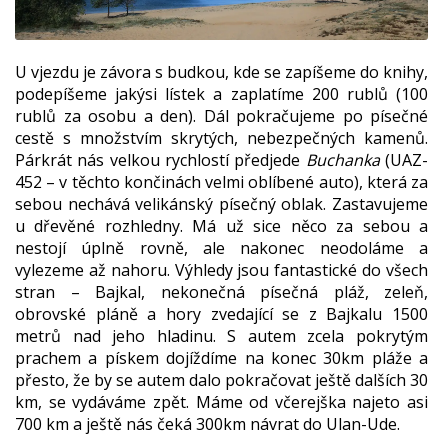
U vjezdu je závora s budkou, kde se zapíšeme do knihy,
podepíšeme jakýsi lístek a zaplatíme 200 rublů (100
rublů za osobu a den). Dál pokračujeme po písečné
cestě s množstvím skrytých, nebezpečných kamenů.
Párkrát nás velkou rychlostí předjede
Buchanka
(UAZ-
452 – v těchto končinách velmi oblíbené auto), která za
sebou nechává velikánský písečný oblak. Zastavujeme
u dřevěné rozhledny. Má už sice něco za sebou a
nestojí úplně rovně, ale nakonec neodoláme a
vylezeme až nahoru. Výhledy jsou fantastické do všech
stran – Bajkal, nekonečná písečná pláž, zeleň,
obrovské pláně a hory zvedající se z Bajkalu 1500
metrů nad jeho hladinu. S autem zcela pokrytým
prachem a pískem dojíždíme na konec 30km pláže a
přesto, že by se autem dalo pokračovat ještě dalších 30
km, se vydáváme zpět. Máme od včerejška najeto asi
700 km a ještě nás čeká 300km návrat do Ulan-Ude.