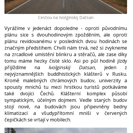
Cestou na Ivolginskij Datsan
Vyrážíme v jedenáct dopoledne - oproti původnímu
plánu sice s dvouhodinovým zpožděním, ale oproti
plánu revidovanému v posledních dvou hodinách se
značným předstihem. Chvíli nám trvá, než si zvykneme
na zrcadlové umístění blinkru a stěračů, ale zase díky
tomu máme hezky čisté sklo. Asi po půl hodině jízdy
přijíždíme na
Ivolginskij Datsan
, jeden z
nejvýznamnějších buddhistických klášterů v Rusku.
Kromě malebných chrámových budov, univerzity a
spousty mnichů tu mezi hrstkou turistů potkáváme
také dvojici Čechů. Klášterní komplex působí
sympatickým, účelným dojmem. Vedle starých budov
stojí nové, na budovách jsou připevněny bedny
klimatizací a všudypřítomní mniši v červených
čepičkách se vrtají v mobilech.