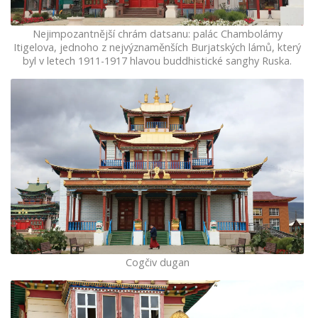
Nejimpozantnější chrám datsanu: palác Chambolámy
Itigelova, jednoho z nejvýznaměnších Burjatských lámů, který
byl v letech 1911-1917 hlavou buddhistické sanghy Ruska.
Cogčiv dugan