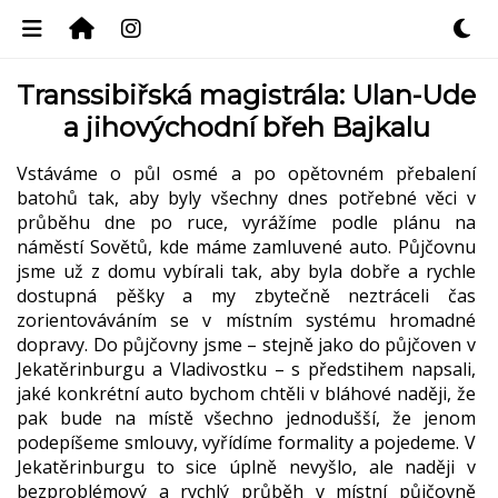
Transsibiřská magistrála: Ulan-Ude
a jihovýchodní břeh Bajkalu
Vstáváme o půl osmé a po opětovném přebalení
batohů tak, aby byly všechny dnes potřebné věci v
průběhu dne po ruce, vyrážíme podle plánu na
náměstí Sovětů, kde máme zamluvené auto. Půjčovnu
jsme už z domu vybírali tak, aby byla dobře a rychle
dostupná pěšky a my zbytečně neztráceli čas
zorientováváním se v místním systému hromadné
dopravy. Do půjčovny jsme – stejně jako do půjčoven v
Jekatěrinburgu a Vladivostku – s předstihem napsali,
jaké konkrétní auto bychom chtěli v bláhové naději, že
pak bude na místě všechno jednodušší, že jenom
podepíšeme smlouvy, vyřídíme formality a pojedeme. V
Jekatěrinburgu to sice úplně nevyšlo, ale naději v
bezproblémový a rychlý průběh v místní půjčovně