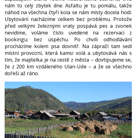
nám to celý zbytek dne. Asfaltu je tu pomálu, takže
náhod na všechna čtyři kola se nám místy docela hodí.
Ubytování nacházíme celkem bez problému. Protože
před velkými železnými vraty pospává pes a zvonek
nevidíme, voláme číslo uvedené na rezervaci z
bookingu; bez úspěchu. Po chvíli odhodlávání
procházíme kolem psa dovnitř. Na zápraží tam sedí
místní provozní, která kamsi volá a ubytovává nás s
tím, že majitelka je na cestě z města – dovtipujeme se,
že z 200 km vzdáleného Ulan-Ude – a že se všechno
dořeší až ráno.