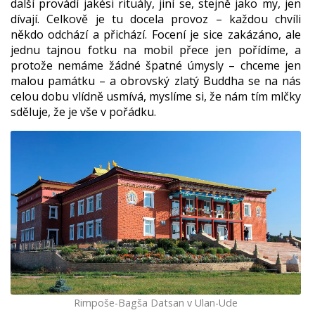
další provádí jakési rituály, jiní se, stejně jako my, jen
dívají. Celkově je tu docela provoz – každou chvíli
někdo odchází a přichází. Focení je sice zakázáno, ale
jednu tajnou fotku na mobil přece jen pořídíme, a
protože nemáme žádné špatné úmysly – chceme jen
malou památku – a obrovský zlatý Buddha se na nás
celou dobu vlídně usmívá, myslíme si, že nám tím mlčky
sděluje, že je vše v pořádku.
Rimpoše-Bagša Datsan v Ulan-Ude