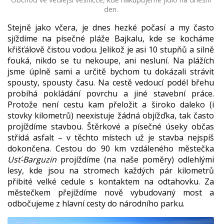
den.
Stejně jako včera, je dnes hezké počasí a my často
sjíždíme na písečné pláže Bajkalu, kde se kocháme
křišťálově čistou vodou. Jelikož je asi 10 stupňů a silně
fouká, nikdo se tu nekoupe, ani nesluní. Na plážích
jsme úplně sami a určitě bychom tu dokázali strávit
spousty, spousty času. Na cestě vedoucí podél břehu
probíhá pokládání povrchu a jiné stavební práce.
Protože není cestu kam přeložit a široko daleko (i
stovky kilometrů) neexistuje žádná objížďka, tak často
projíždíme stavbou. Štěrkové a písečné úseky občas
střídá asfalt – v těchto místech už je stavba nejspíš
dokončena. Cestou do 90 km vzdáleného městečka
Usť-Barguzin
projíždíme (na naše poměry) odlehlými
lesy, kde jsou na stromech každých pár kilometrů
přibité velké cedule s kontaktem na odtahovku. Za
městečkem přejíždíme nově vybudovaný most a
odbočujeme z hlavní cesty do národního parku.