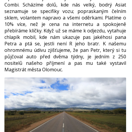
Combi. Scházíme dolů, kde nás velký, bodrý Asiat
seznamuje se specifiky vozu; popraskaným čelním
sklem, volantem napravo a všemi oděrkami. Platíme o
10% více, než je cena na internetu a spokojeně
přebíráme klíčky. Když už se máme k odjezdu, vytahuje
chlapík mobil, kde nám ukazuje pas jakéhosi pana
Petra a ptá se, jestli není R jeho bratr. K našemu
ohromnému údivu zjišťujeme, že pan Petr, který si tu
půjčoval auto před dvěma týdny, je jedním z 250
nositelů našeho příjmení a pas mu také vystavil
Magistrát města Olomouc.