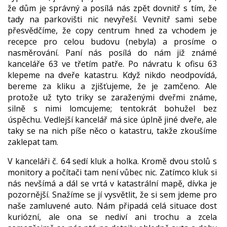
že dům je správný a posílá nás zpět dovnitř s tím, že
tady na parkovišti nic nevyřeší. Vevnitř sami sebe
přesvědčíme, že copy centrum hned za vchodem je
recepce pro celou budovu (nebyla) a prosíme o
nasměrování. Paní nás posílá do nám již známé
kanceláře 63 ve třetím patře. Po návratu k ofisu 63
klepeme na dveře katastru. Když nikdo neodpovídá,
bereme za kliku a zjišťujeme, že je zamčeno. Ale
protože už tyto triky se zaraženými dveřmi známe,
silně s nimi lomcujeme; tentokrát bohužel bez
úspěchu. Vedlejší kancelář má sice úplně jiné dveře, ale
taky se na nich píše něco o katastru, takže zkoušíme
zaklepat tam.
V kanceláři č. 64 sedí kluk a holka. Kromě dvou stolů s
monitory a počítači tam není vůbec nic. Zatímco kluk si
nás nevšímá a dál se vrtá v katastrální mapě, dívka je
pozornější. Snažíme se jí vysvětlit, že si sem jdeme pro
naše zamluvené auto. Nám připadá celá situace dost
kuriózní, ale ona se nediví ani trochu a zcela