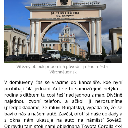
Vítězný oblouk připomíná původní jméno města -
Věrchněudinsk.
V domluvený čas se vracíme do kanceláře, kde nyní
probíhají čilá jednání. Aut se to samozřejmě netýká –
rodina s dítětem tu cosi řeší nad jednou z map. Dívčině
najednou zvoní telefon, a ačkoli jí nerozumíme
(předpokládáme, že mluví Burjatsky), vypadá to, že se
baví o nás a našem autě. Zavěsí, ofotí si naše doklady a
z okna nám ukazuje na auto na náměstí Sovětů.
Opravdu tam stojí námi objednaná Toyota Corolla 4x4