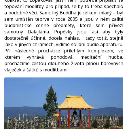
kolikrát to zopakovat, jestli není potřeba připlatit za
topování modlitby pro případ, že by to třeba spěchalo
a podobné věci. Samotný Buddha je celkem mladý – byl
sem umístěn teprve v roce 2005 a jsou v něm zalité
buddhistické cenné předměty, které sem přivezl
samotný Dalajláma. Popěvky jsou, asi aby byly
dostatečně účinné, docela nahlas, i tady totiž, stejně
jako v jiných chrámech, vidíme solidní audio aparaturu.
Při následné procházce přilehlým komplexem, ve
kterém vyhrává pohodová, meditační hudba,
procházíme cestou dlouhého života plnou barevných
vlaječek a šátků s modlitbami.