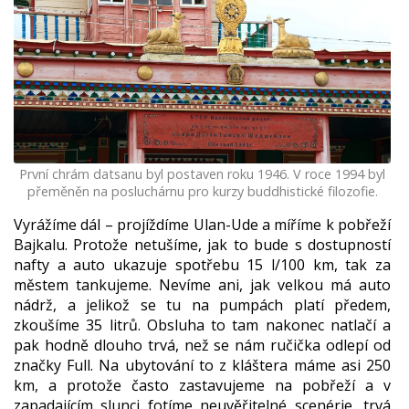
První chrám datsanu byl postaven roku 1946. V roce 1994 byl
přeměněn na posluchárnu pro kurzy buddhistické filozofie.
Vyrážíme dál – projíždíme Ulan-Ude a míříme k pobřeží
Bajkalu. Protože netušíme, jak to bude s dostupností
nafty a auto ukazuje spotřebu 15 l/100 km, tak za
městem tankujeme. Nevíme ani, jak velkou má auto
nádrž, a jelikož se tu na pumpách platí předem,
zkoušíme 35 litrů. Obsluha to tam nakonec natlačí a
pak hodně dlouho trvá, než se nám ručička odlepí od
značky Full. Na ubytování to z kláštera máme asi 250
km, a protože často zastavujeme na pobřeží a v
zapadajícím slunci fotíme neuvěřitelné scenérie, trvá