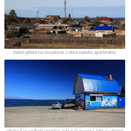
Ranní výhled na Gorjačinsk z okna našeho apartmánu.
Obchod ve vedlejší vesničce, kde nakupujeme jídlo na dnešní