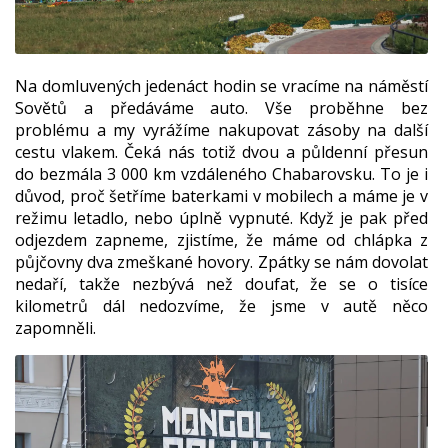
Na domluvených jedenáct hodin se vracíme na náměstí
Sovětů a předáváme auto. Vše proběhne bez
problému a my vyrážíme nakupovat zásoby na další
cestu vlakem. Čeká nás totiž dvou a půldenní přesun
do bezmála 3 000 km vzdáleného Chabarovsku. To je i
důvod, proč šetříme baterkami v mobilech a máme je v
režimu letadlo, nebo úplně vypnuté. Když je pak před
odjezdem zapneme, zjistíme, že máme od chlápka z
půjčovny dva zmeškané hovory. Zpátky se nám dovolat
nedaří, takže nezbývá než doufat, že se o tisíce
kilometrů dál nedozvíme, že jsme v autě něco
zapomněli.