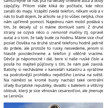
samozřejmě se nás ptá na detaily ohledně auta a doby
zápůjčky. Přitom stále kliká do počítače, kde něco
zanáší do mapy. Vzápětí zvedá telefon, někam volá a v
nás to budí dojem, že ačkoliv se jí to vůbec netýká, chce
nám upřímně pomoct. Najednou nám mobil podává s
tím, že detaily už si máme domluvit sami. Z druhé
strany se ozývá něco o
remontě mašiny
(tj. opravě
auta) a o tom, že tady bude za hodinu. Máme sice chuť
poslat člověka na druhé straně telefonu hodně jadrně
do prdele, ale protože to rusky nesvedeme, jenom si
hlasitě povzdechneme a telefon jí vděčně vracíme.
Děvče je nápomocné i dál, bere si naše ruské číslo a
posílá ho majiteli půjčovny s tím, že nám pak zavolá.
Batohy si necháváme v kanceláři katastru a vyrážíme
na podrobnější prohlídku největšího Lenina na světě.
Na náměstí se kromě busty nachází také centrální
úřady Burjatské republiky, divadlo s baletem a vítězný
oblouk, který je sice věnován cesarevičovi, ale jmenuje
se Leninův.