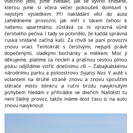
všechno jídlo, jsme zvědaví, jak se vyvrbí snídaně,
kterou jsme si včera večer pokoušeli domluvit s
nejistým výsledkem. Při nakládání věcí do auta
zahlédneme provozní, jak míří s tácem čehosi k
našemu apartmánu; zůstává za ní výrazná vůně
čerstvého pečiva. I tady se potvrdilo, že každá správná
ruská snídaně začíná kaší. Za chvíli se paní provozní
znovu vrací. Tentokrát s čerstvými, nejspíš právě
dopečenými, sladkými bochánky a mlékem. Moc jí
děkujeme, platíme za nocleh a prašnou cestou plnou
písku odjíždíme vstříc dnešnímu cíli – Zabajkalskému
národnímu parku a poloostrovu
Svjatoj Nos
. V autě s
volantem na druhé straně znovu a znovu spouštím
stěrače místo blinkru a ruční brzdu navyknutým
pohybem hledám v přihrádce ve dveřích. Naštěstí tu
není žádný provoz, takže máme dost času si na auto
znovu navyknout.