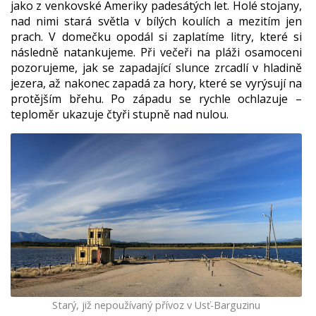
jako z venkovské Ameriky padesátých let. Holé stojany,
nad nimi stará světla v bílých koulích a mezitím jen
prach. V domečku opodál si zaplatíme litry, které si
následně natankujeme. Při večeři na pláži osamoceni
pozorujeme, jak se zapadající slunce zrcadlí v hladině
jezera, až nakonec zapadá za hory, které se vyrýsují na
protějším břehu. Po západu se rychle ochlazuje –
teploměr ukazuje čtyři stupně nad nulou.
Starý, již nepoužívaný přívoz v Usť-Barguzinu