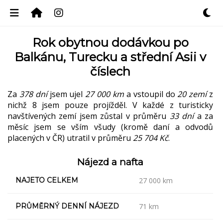
Rok obytnou dodávkou po
Balkánu, Turecku a střední Asii v
číslech
Za
378 dní
jsem ujel
27 000 km
a vstoupil do
20 zemí
z
nichž 8 jsem pouze projížděl. V každé z turisticky
navštívených zemí jsem zůstal v průměru
33 dní
a za
měsíc jsem se vším všudy (kromě daní a odvodů
placených v ČR) utratil v průměru
25 704 Kč
.
Nájezd a nafta
NAJETO CELKEM
27 000 km
PRŮMĚRNÝ DENNÍ NÁJEZD
71 km