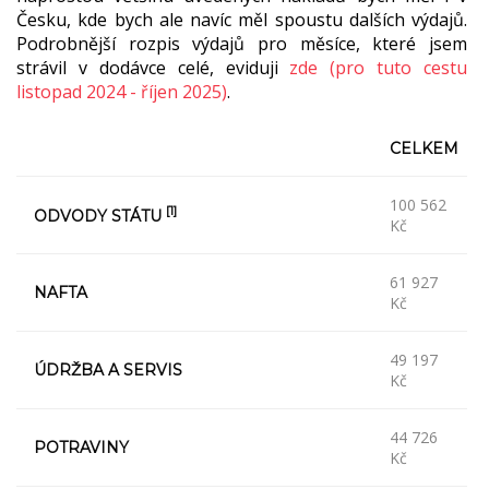
Česku, kde bych ale navíc měl spoustu dalších výdajů.
Podrobnější rozpis výdajů pro měsíce, které jsem
strávil v dodávce celé, eviduji
zde (pro tuto cestu
listopad 2024 - říjen 2025)
.
CELKEM
100 562
[1]
ODVODY STÁTU
Kč
61 927
NAFTA
Kč
49 197
ÚDRŽBA A SERVIS
Kč
44 726
POTRAVINY
Kč