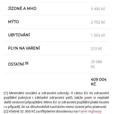
JÍZDNÉ A MHD
3 430 Kč
MÝTO
2 752 Kč
UBYTOVÁNÍ
1 503 Kč
PLYN NA VAŘENÍ
213 Kč
25 086
[5]
OSTATNÍ
Kč
409 004
KČ
[1] Minimální sociální a zdravotní odvody. V rámci EU mi zdravotní
pojištění pokrývá i základní zdravotní péči, takže jsem si neplatil
další cestovní připojištění. Mimo EU si zdravotní pojištění platit musím
i v případě, že se dlouhodobě nacházím mimo území jeho platnosti.
[2] Včetně 32 300 Kč za třítýdenní dovolenou na
Pamir Highway