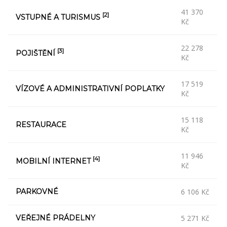
41 370
[2]
VSTUPNÉ A TURISMUS
Kč
22 278
[3]
POJIŠTĚNÍ
Kč
17 519
VÍZOVÉ A ADMINISTRATIVNÍ POPLATKY
Kč
15 118
RESTAURACE
Kč
11 946
[4]
MOBILNÍ INTERNET
Kč
PARKOVNÉ
6 106 Kč
VEŘEJNÉ PRÁDELNY
5 271 Kč