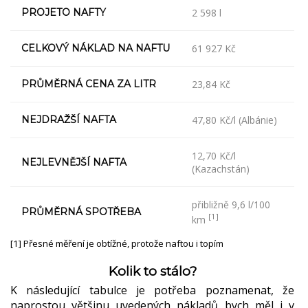
PROJETO NAFTY
2 598 l
CELKOVÝ NÁKLAD NA NAFTU
61 927 Kč
PRŮMĚRNÁ CENA ZA LITR
23,84 Kč
NEJDRAŽŠÍ NAFTA
47,80 Kč/l (Albánie)
12,70 Kč/l
NEJLEVNĚJŠÍ NAFTA
(Kazachstán)
přibližně 9,6 l/100
PRŮMĚRNÁ SPOTŘEBA
[1]
km
[1] Přesné měření je obtížné, protože naftou i topím
Kolik to stálo?
K následující tabulce je potřeba poznamenat, že
naprostou většinu uvedených nákladů bych měl i v