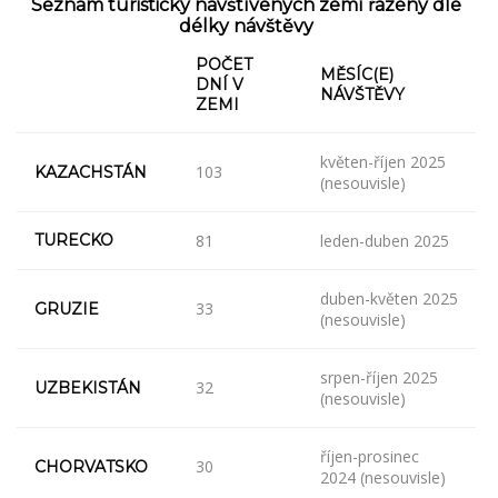
Seznam turisticky navštívených zemí řazený dle
délky návštěvy
POČET
MĚSÍC(E)
DNÍ V
NÁVŠTĚVY
ZEMI
květen-říjen 2025
103
KAZACHSTÁN
(nesouvisle)
TURECKO
81
leden-duben 2025
duben-květen 2025
33
GRUZIE
(nesouvisle)
srpen-říjen 2025
32
UZBEKISTÁN
(nesouvisle)
říjen-prosinec
30
CHORVATSKO
2024 (nesouvisle)