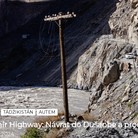
TÁDŽIKISTÁN
AUTEM
ir Highway: Návrat do Dušanbe a p
. 2024