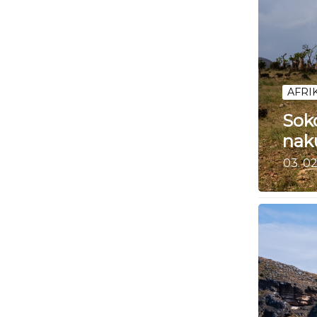
AFRI
Soko
nak
03. 0