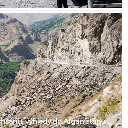
hšánu, výhledy do Afganistánu