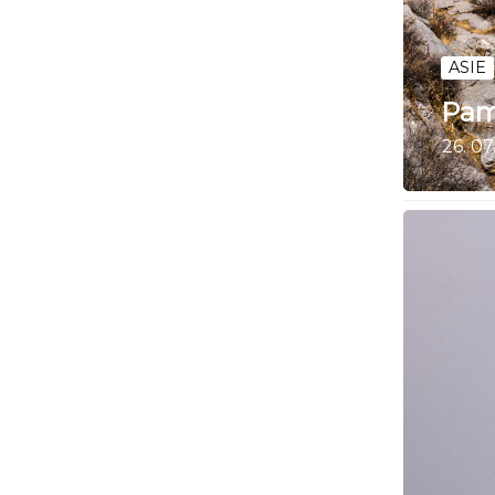
ASIE
Pam
26. 07