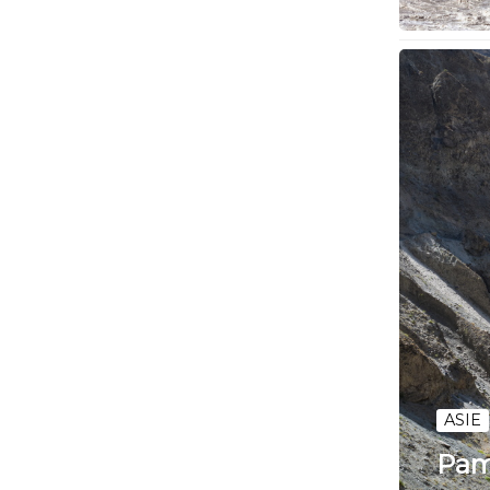
ASIE
Pam