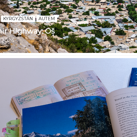
KYRGYZSTÁN
AUTEM
ir Highway: Oš
. 2024