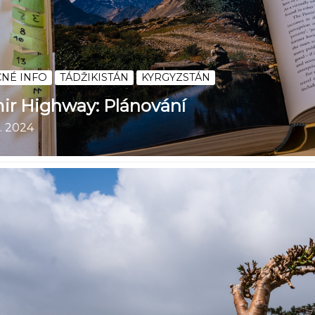
NÉ INFO
TÁDŽIKISTÁN
KYRGYZSTÁN
ir Highway: Plánování
. 2024