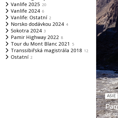
Vanlife 2025
20
Vanlife 2024
6
Vanlife: Ostatní
2
Norsko dodávkou 2024
4
Sokotra 2024
3
Pamir Highway 2022
8
Tour du Mont Blanc 2021
5
Transsibiřská magistrála 2018
12
Ostatní
2
ASIE
Pam
02. 10