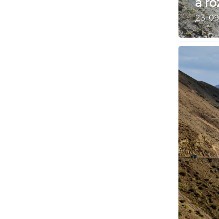
a ro
23. 09