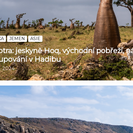
KA
JEMEN
ASIE
tra: jeskyně Hoq, východní pobřeží, n
upování v Hadibu
2. 2024