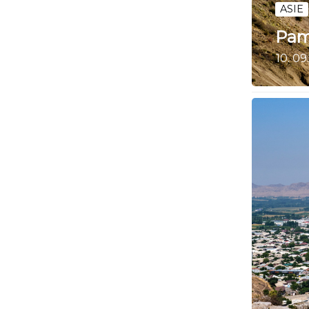
ASIE
Pam
10. 09