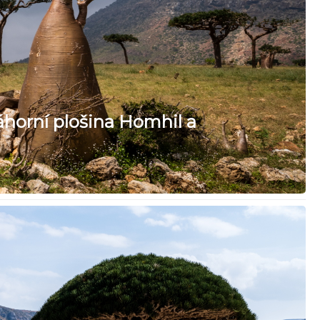
áhorní plošina Homhil a