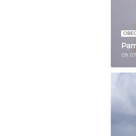
OBEC
Pam
09. 07