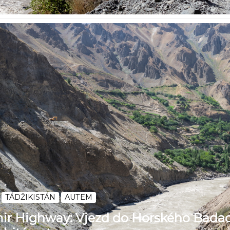
TÁDŽIKISTÁN
AUTEM
ir Highway: Vjezd do Horského Badac