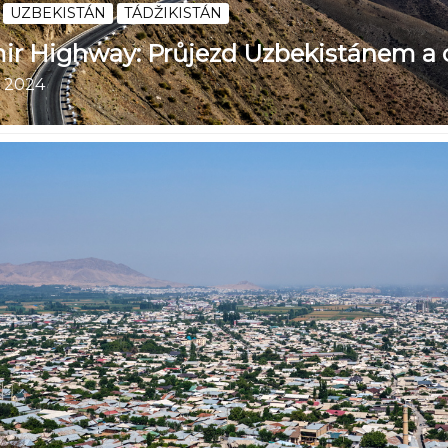
UZBEKISTÁN
TÁDŽIKISTÁN
ir Highway: Průjezd Uzbekistánem a 
. 2024